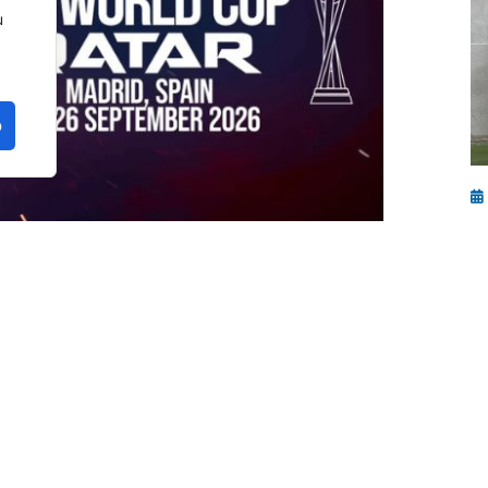
u
o
P
b
e
iers Europe
, la fase clasificatoria europea para
eptiembre
, el club
Pádel G24
reunirá a
55
n por las últimas plazas europeas para la cita
en categoría masculina y dos en femenina.