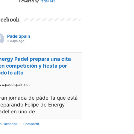
Powered by
Padel API
acebook
PadelSpain
3 days ago
nergy Padel prepara una cita
on competición y fiesta por
odo lo alto
w.padelspain.net
ran jornada de pádel la que está
reparando Felipe de Energy
adel en uno de
en Facebook
·
Compartir