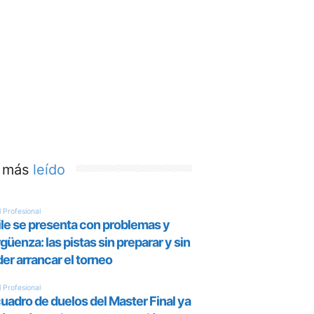
 más
leído