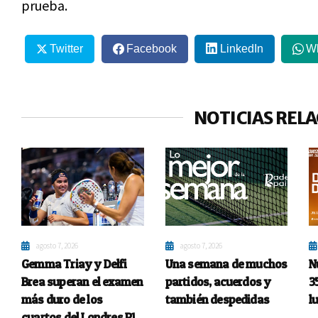
prueba.
Twitter
Facebook
LinkedIn
W
NOTICIAS REL
agosto 7, 2026
agosto 7, 2026
Gemma Triay y Delfi
Una semana de muchos
N
Brea superan el examen
partidos, acuerdos y
3
más duro de los
también despedidas
l
cuartos del Londres P1