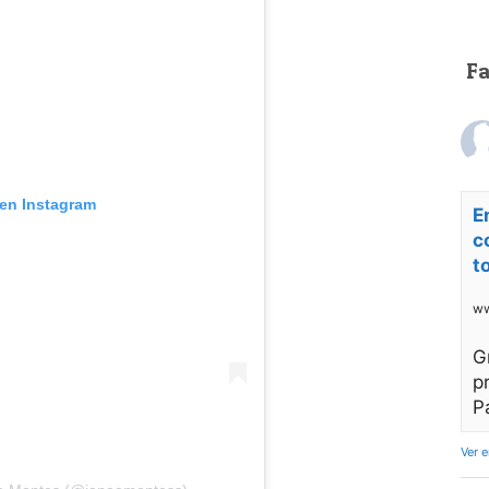
F
 en Instagram
E
c
t
ww
G
p
P
Ver 