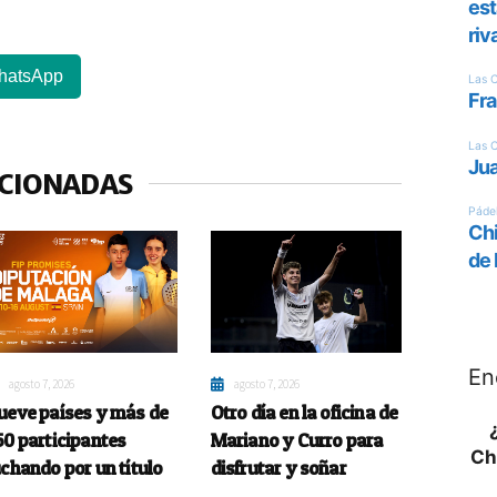
hatsApp
ACIONADAS
En
agosto 7, 2026
agosto 7, 2026
ueve países y más de
Otro día en la oficina de
50 participantes
Mariano y Curro para
Ch
uchando por un título
disfrutar y soñar