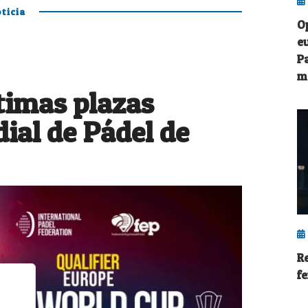
ticia
O
eu
P
m
ltimas plazas
ial de Pádel de
R
f