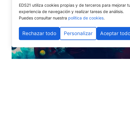
EDS21 utiliza cookies propias y de terceros para mejorar t
experiencia de navegación y realizar tareas de análisis.
Puedes consultar nuestra
política de cookies
.
Rechazar todo
Personalizar
Aceptar tod
Madrid será el escenario de los
FIP World Cup Qualif
el Mundial de Pádel de Doha 2026. Del
22 al 26 de s
selecciones nacionales
de
29 países
, que competirá
mundialista.
En juego estarán
cuatro billetes
para el Mundial:
dos 