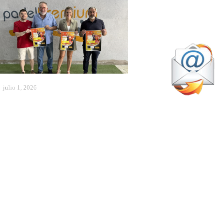
julio 1, 2026
ádel total en Andalucía: en
úsqueda de los mejores
xponentes a nivel absoluto
Pádel Amateur