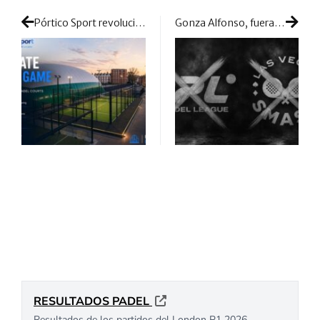
Pórtico Sport revoluciona el pádel con una plataforma elevada para las pistas
Gonza Alfonso, fuera de la PPL 2026: “Me dejan fuera sin una explicación coherente”