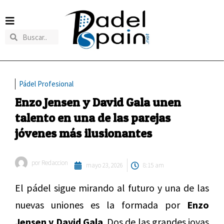
Pádel Profesional
Enzo Jensen y David Gala unen
talento en una de las parejas
jóvenes más ilusionantes
por
Redaccion
mayo 23, 2026
8:15 am
El pádel sigue mirando al futuro y una de las
nuevas uniones es la formada por
Enzo
Jensen y David Gala
. Dos de las grandes joyas