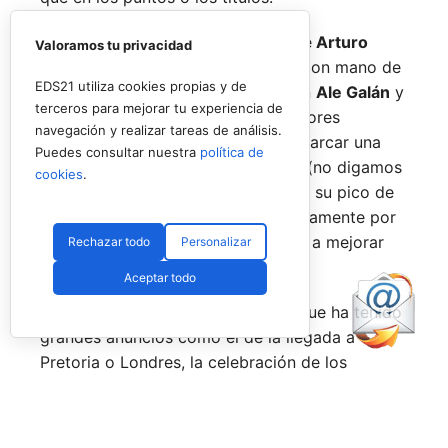
No por ello hemos de olvidarnos de
Arturo
Valoramos tu privacidad
Coello
y
Agustín Tapia,
que rigen con mano de
EDS21 utiliza cookies propias y de
hierro el circuito pero que tienen en
Ale Galán
y
terceros para mejorar tu experiencia de
en
Fede Chingotto
a dos competidores
navegación y realizar tareas de análisis.
sublimes. Dos parejas llamadas a marcar una
Puedes consultar nuestra
política de
época por lo difícil que es jugarles (no digamos
cookies
.
ya ganarles) y que cuando están en su pico de
forma, son una delicia y que, precisamente por
esa rivalidad que tienen, se obligan a mejorar
Rechazar todo
Personalizar
constantemente.
Aceptar todo
Una primera mitad de temporada que ha tenido
grandes anuncios como el de la llegada a
Pretoria o Londres, la celebración de los
Juegos Universitarios
o su presencia en los
Juegos Mediterráneos
y en los
Juegos
Sudamericanos,
y la llegada de aire fresco a la