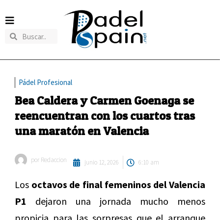
Pádel Profesional
Bea Caldera y Carmen Goenaga se
reencuentran con los cuartos tras
una maratón en Valencia
por
Redaccion
junio 12, 2026
6:10 am
Los
octavos de final femeninos del Valencia
P1
dejaron una jornada mucho menos
propicia para las sorpresas que el arranque