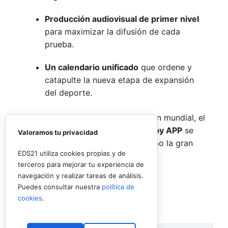
Producción audiovisual de primer nivel
para maximizar la difusión de cada
prueba.
Un calendario unificado
que ordene y
catapulte la nueva etapa de expansión
del deporte.
Con esta estructura de primer orden mundial, el
TOP PICKLEBALL TOUR powered by APP
se
Valoramos tu privacidad
posiciona desde su nacimiento como la gran
EDS21 utiliza cookies propias y de
referencia del pickleball europeo.
terceros para mejorar tu experiencia de
navegación y realizar tareas de análisis.
Puedes consultar nuestra
política de
cookies
.