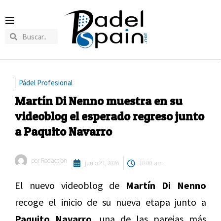
Pádel Profesional
Martín Di Nenno muestra en su
videoblog el esperado regreso junto
a Paquito Navarro
por
Redaccion
junio 21, 2026
10:00 am
El nuevo videoblog de
Martín Di Nenno
recoge el inicio de su nueva etapa junto a
Paq
uito Navarro
, una de las parejas más