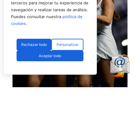
terceros para mejorar tu experiencia de
navegación y realizar tareas de análisis.
Puedes consultar nuestra
política de
cookies
.
Rechazar todo
Personalizar
Aceptar todo
Eugenio y Fassio debutan con victoria ajustada (Premier Padel)
Victoria también muy buena para los intereses
de
Martina Fassio
y
Raquel Eugenio,
superando a
Lucía Sainz
y
Sofia Saiz
por
6-4
y
6-4.