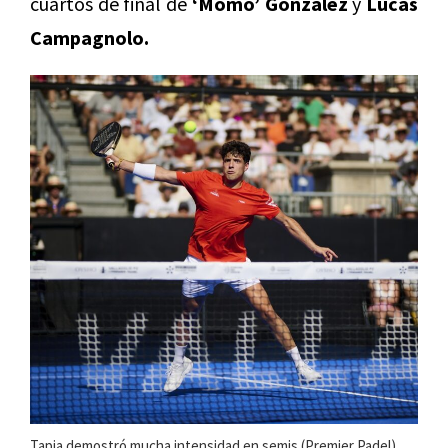
cuartos de final de
‘Momo’ González
y
Lucas
Campagnolo.
Tapia demostró mucha intensidad en semis (Premier Padel)