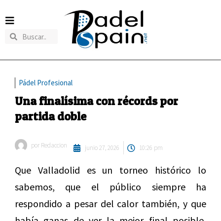
Pádel Profesional
Una finalísima con récords por
partida doble
por
Redaccion
junio 27, 2026
10:26 pm
Que Valladolid es un torneo histórico lo
sabemos, que el público siempre ha
respondido a pesar del calor también, y que
había ganas de ver la mejor final posible,