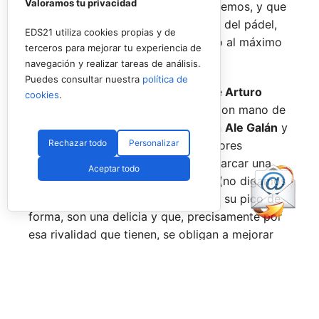
Valoramos tu privacidad
Salazar,
a los que siempre recordaremos, y que
están en su etapa más «disfrutona» del pádel,
EDS21 utiliza cookies propias y de
pensando más en vivir cada partido al máximo
terceros para mejorar tu experiencia de
que en los puntos o los títulos.
navegación y realizar tareas de análisis.
Puedes consultar nuestra
política de
No por ello hemos de olvidarnos de
Arturo
cookies
.
Coello
y
Agustín Tapia,
que rigen con mano de
hierro el circuito pero que tienen en
Ale Galán
y
Rechazar todo
Personalizar
en
Fede Chingotto
a dos competidores
sublimes. Dos parejas llamadas a marcar una
Aceptar todo
época por lo difícil que es jugarles (no digamos
ya ganarles) y que cuando están en su pico de
forma, son una delicia y que, precisamente por
esa rivalidad que tienen, se obligan a mejorar
constantemente.
Una primera mitad de temporada que ha tenido
grandes anuncios como el de la llegada a