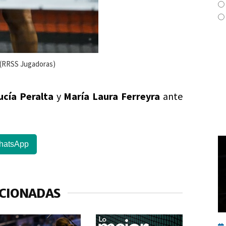
o (RRSS Jugadoras)
ucía Peralta
y
María Laura Ferreyra
ante
hatsApp
ACIONADAS