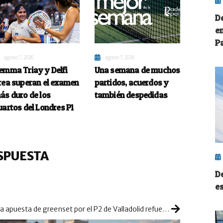
De
e
P
agosto 7, 2026
agosto 7, 2026
emma Triay y Delfi
Una semana de muchos
rea superan el examen
partidos, acuerdos y
ás duro de los
también despedidas
uartos del Londres P1
SPUESTA
D
e
La apuesta de greenset por el P2 de Valladolid refuerza una edición histórica