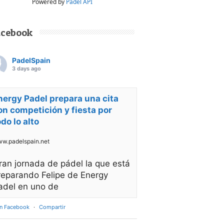
Powered by
Padel API
acebook
PadelSpain
3 days ago
nergy Padel prepara una cita
on competición y fiesta por
odo lo alto
w.padelspain.net
ran jornada de pádel la que está
reparando Felipe de Energy
adel en uno de
en Facebook
·
Compartir