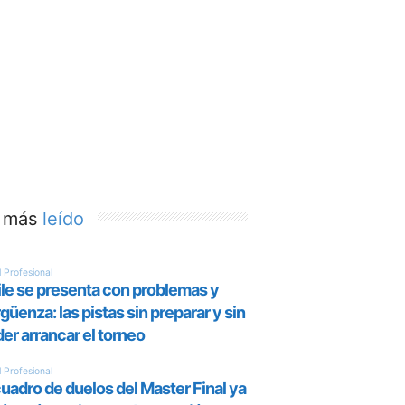
 más
leído