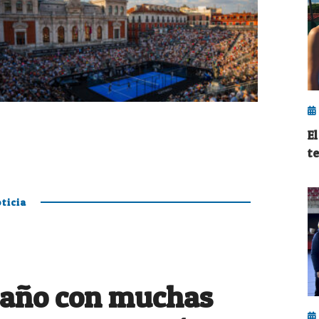
E
te
ticia
 año con muchas