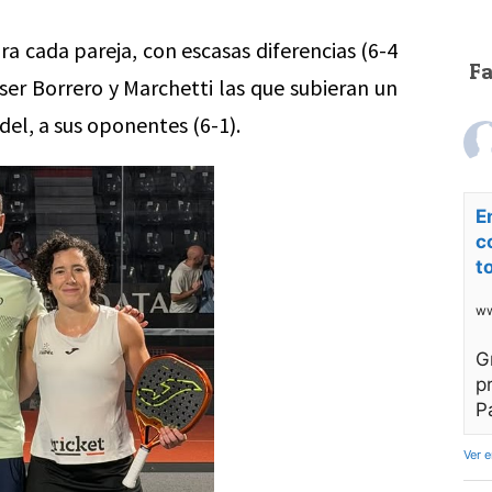
a cada pareja, con escasas diferencias (6-4
F
 ser Borrero y Marchetti las que subieran un
del, a sus oponentes (6-1).
E
c
t
ww
G
p
P
Ver 