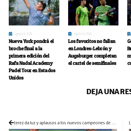
agosto 8, 2026
agosto 8, 2026
Nueva York pondrá el
Los favoritos no fallan
G
broche final a la
en Londres: Lebrón y
B
primera edición del
Augsburger completan
m
Rafa Nadal Academy
el cartel de semifinales
c
Padel Tour en Estados
Unidos
DEJA UNA RE
Jerez da luz y aplausos a los nuevos campeones de Andalucía de Menores