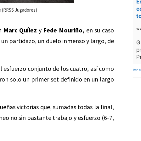
E
c
ate (RRSS Jugadores)
t
ww
on
Marc Quílez
y
Fede Mouriño,
en su caso
 un partidazo, un duelo inmenso y largo, de
G
p
P
el esfuerzo conjunto de los cuatro, así como
Ver 
ron solo un primer set definido en un largo
eñas victorias que, sumadas todas la final,
eo no sin bastante trabajo y esfuerzo (6-7,