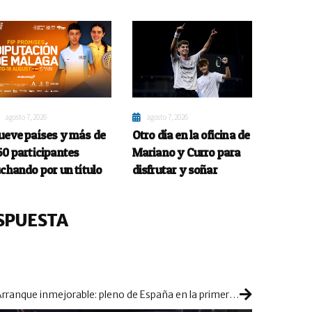
agosto 7, 2026
agosto 7, 2026
ueve países y más de
Otro día en la oficina de
50 participantes
Mariano y Curro para
uchando por un título
disfrutar y soñar
SPUESTA
Arranque inmejorable: pleno de España en la primera jornada del Europeo Junior