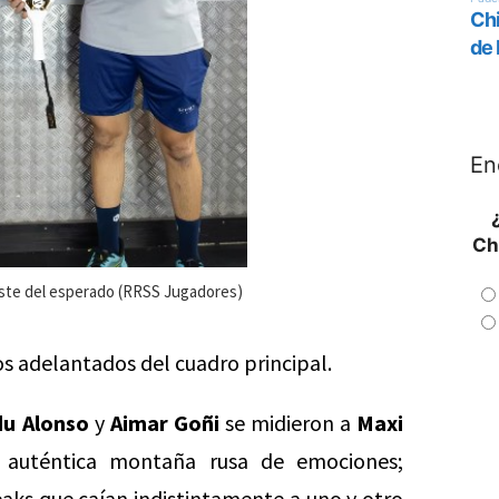
En
Ch
ste del esperado (RRSS Jugadores)
s adelantados del cuadro principal.
du Alonso
y
Aimar Goñi
se midieron a
Maxi
auténtica montaña rusa de emociones;
eaks que caían indistintamente a uno y otro