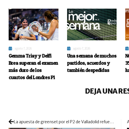
agosto 7, 2026
agosto 7, 2026
Gemma Triay y Delfi
Una semana de muchos
N
Brea superan el examen
partidos, acuerdos y
3
más duro de los
también despedidas
l
cuartos del Londres P1
DEJA UNA RE
La apuesta de greenset por el P2 de Valladolid refuerza una edición histórica