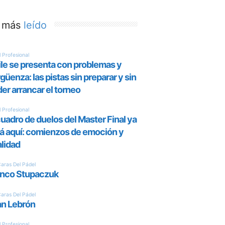
 más
leído