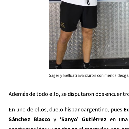
Sager y Belluati avanzaron con menos desga
Además de todo ello, se disputaron dos encuentro
En uno de ellos, duelo hispanoargentino, pues
E
Sánchez Blasco
y
‘Sanyo’ Gutiérrez
en una 
constantes idas y venidas en el marcador, con br