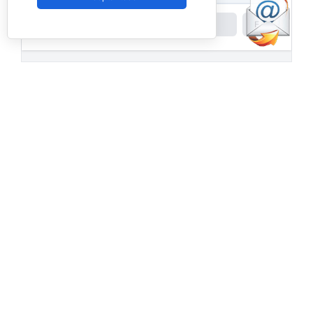
Powered by
Padel API
Facebook
PadelSpain
1 day ago
Energy Padel prepara una cita con
competición y fiesta por todo lo alto
www.padelspain.net
Gran jornada de pádel la que está
preparando Felipe de Energy Padel en uno