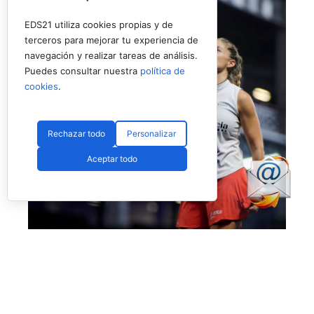
EDS21 utiliza cookies propias y de
terceros para mejorar tu experiencia de
navegación y realizar tareas de análisis.
Puedes consultar nuestra
política de
cookies
.
Rechazar todo
Personalizar
Aceptar todo
No fue el día de Salazar en Londres (Premier Padel)
Más allá de esta polémica, que esperamos no
vuelva a ocurrir, el día nos dejó también la
enorme victoria de
Bea Caldera
y
Carmen