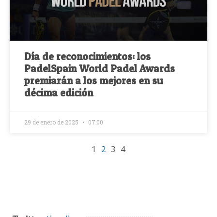
Día de reconocimientos: los
PadelSpain World Padel Awards
premiarán a los mejores en su
décima edición
29 de enero de 2025
07:00
1
2
3
4