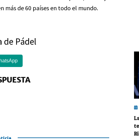
 en más de 60 países en todo el mundo.
a de Pádel
hatsApp
SPUESTA
L
t
R
ticia