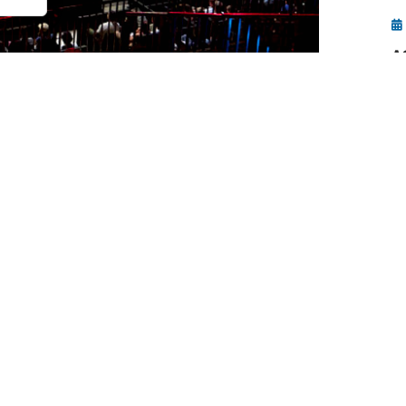
A
s
curso deportivo, y conviene hacer una
os 6-7 meses del pádel en 2026, un pequeño
o de lo peor.
n de diferentes actores y actrices del
de contenido que día a día están inmersos en
llo, voces más que autorizadas para opinar
mporada.
A
g
oticias en nuestro medio,
Álvaro López,
E
n,
quien nos ha dejado esta opinión de cómo
c
eur.