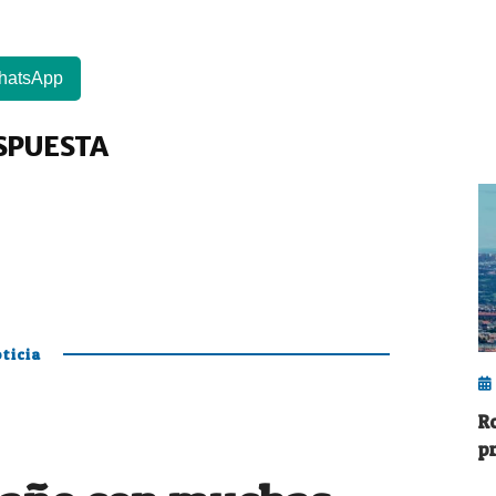
hatsApp
SPUESTA
ticia
R
p