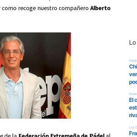
al y como recoge nuestro compañero
Alberto
Lo
e de la
Federación Extremeña de Pádel
al