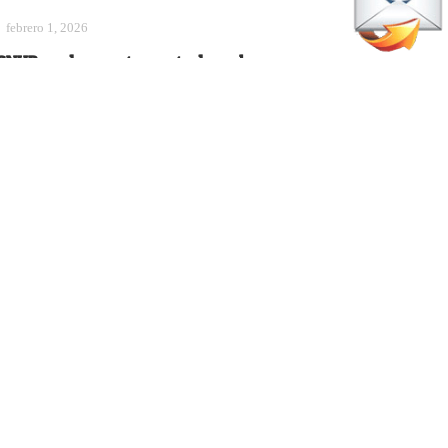
febrero 1, 2026
CNUR demuestra toda la
olidaridad del universo pádel
Actualidad
mayo 19, 2026
ndalucía y Madrid se llevan la
loria: el pádel de veteranos en
spaña tiene dos nuevos
ampeones