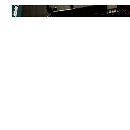
Llegamos al ecuador de la temporada, a la mitad del 
pequeña retrospectiva de lo que han sido los primer
recuerdo para no olvidarnos de lo mejor, pero tampoc
A lo largo de estas semanas iremos palpando la opinió
universo pádel, en concreto periodistas o creadores 
la actualidad del deporte de la pala y que son, por e
sobre lo que nos ha dejado la primera parte de la te
Empezamos, como es lógico, por quien suscribe las n
máximo responsable de nuestro periódico,
PadelSpai
ha visto el pádel tanto a nivel profesional como amat