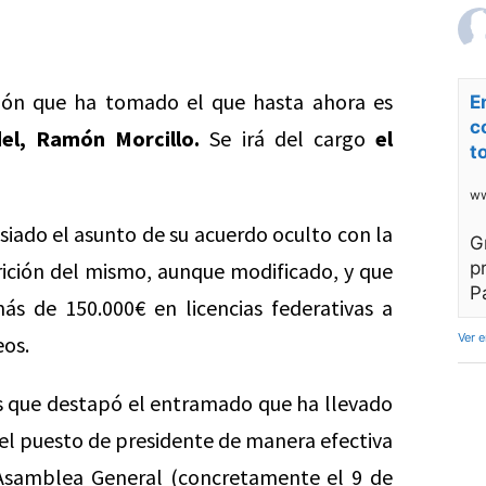
sión que ha tomado el que hasta ahora es
E
c
el, Ramón Morcillo.
Se irá del cargo
el
t
ww
siado el asunto de su acuerdo oculto con la
G
rición del mismo, aunque modificado, y que
p
P
 de 150.000€ en licencias federativas a
Ver 
eos.
s que destapó el entramado que ha llevado
 el puesto de presidente de manera efectiva
 Asamblea General (concretamente el 9 de