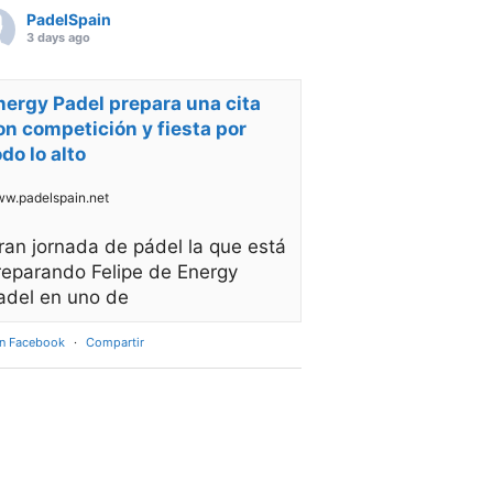
PadelSpain
3 days ago
nergy Padel prepara una cita
on competición y fiesta por
odo lo alto
w.padelspain.net
ran jornada de pádel la que está
reparando Felipe de Energy
adel en uno de
en Facebook
·
Compartir