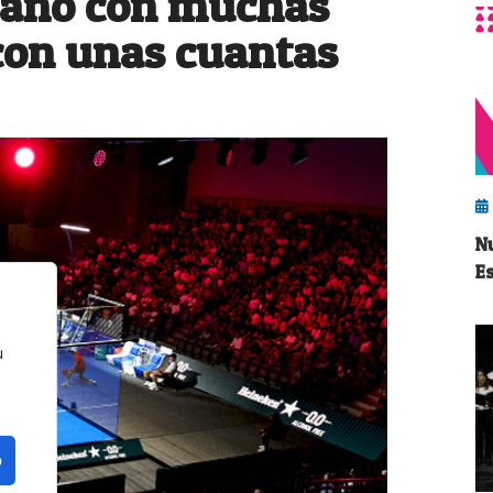
 año con muchas
con unas cuantas
N
E
u
o