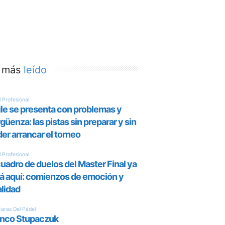
 más
leído