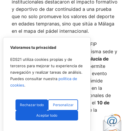
institucionales destacaron el impacto formativo
y deportivo de dar continuidad a una prueba
que no solo promueve los valores del deporte
en edades tempranas, sino que sitúa a Málaga
en el mapa del pádel internacional.
De forma paralela al desarrollo del FIP
Valoramos tu privacidad
Promises, la FAP organizará en la misma sede y
fechas los
Internacionales de Andalucía de
EDS21 utiliza cookies propias y de
Menores 2026
. Esta cita paralela permite
terceros para mejorar tu experiencia de
navegación y realizar tareas de análisis.
incorporar la categoría
benjamín
al evento
Puedes consultar nuestra
política de
global, completando así toda la pirámide
cookies
.
formativa.
El plazo para registrarse en la
categoría benjamín de los Internacionales de
Andalucía permanece abierto hasta el
10 de
Rechazar todo
Personalizar
agosto
a través de la web oficial de la
Aceptar todo
Federación.