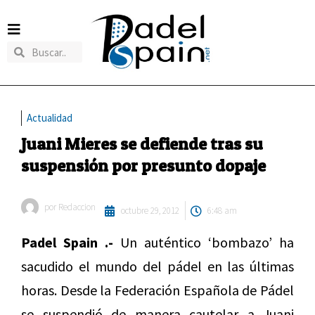
Actualidad
Juani Mieres se defiende tras su
suspensión por presunto dopaje
por
Redaccion
octubre 29, 2012
6:48 am
Padel Spain .-
Un auténtico ‘bombazo’ ha
sacudido el mundo del pádel en las últimas
horas. Desde la Federación Española de Pádel
se suspendió de manera cautelar a Juani