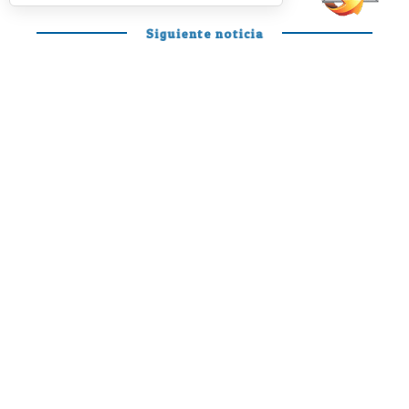
Siguiente noticia
PÁDEL PROFESIONAL
Otro día en la
oficina de Mariano
y Curro para
disfrutar y soñar