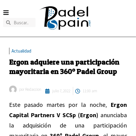
Actualidad
Ergon adquiere una participación
mayoritaria en 360º Padel Group
por
Redaccion
julio 7, 2022
11:00 am
Este pasado martes por la noche,
Ergon
Capital Partners V SCSp (Ergon)
anunciaba
la adquisición de una participación
mayoritaria en
360º Padel Group,
el mayor