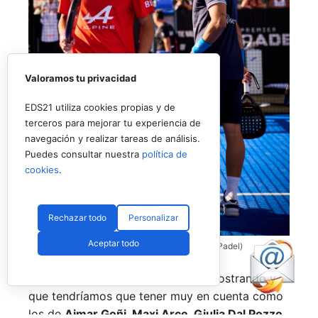
Valoramos tu privacidad
EDS21 utiliza cookies propias y de
terceros para mejorar tu experiencia de
navegación y realizar tareas de análisis.
Puedes consultar nuestra
política de
cookies
.
Rechazar todo
Personalizar
Aceptar todo
Coello y Galán, dos rivales fantásticos (Premier Padel)
Nombres propios que se han ido mostrando y
que tendríamos que tener muy en cuenta como
los de
Aimar Goñi, Maxi Arce, Giulia Dal Pozzo,