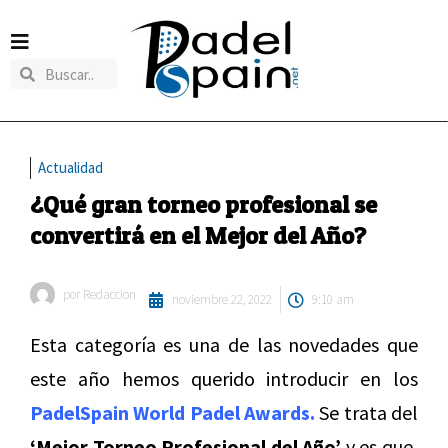
Actualidad
¿Qué gran torneo profesional se
convertirá en el Mejor del Año?
por
Redaccion
noviembre 22, 2022
9:10 am
Esta categoría es una de las novedades que
este año hemos querido introducir en los
PadelSpain World Padel Awards.
Se trata del
‘Mejor Torneo Profesional del Año’
y es que,