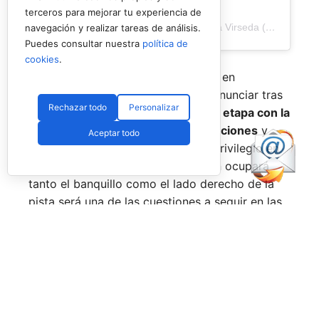
terceros para mejorar tu experiencia de
Una publicación compartida de Veronica Virseda (@verovirseda)
navegación y realizar tareas de análisis.
Puedes consultar nuestra
política de
cookies
.
Con el mercado de parejas todavía en
movimiento y varios cambios por anunciar tras
Rechazar todo
Personalizar
el verano,
Virseda inicia una nueva etapa con la
mirada puesta en recuperar sensaciones
y
Aceptar todo
volver a pelear por posiciones de privilegio en
el circuito. La incógnita sobre quién ocupará
tanto el banquillo como el lado derecho de la
pista será una de las cuestiones a seguir en las
próximas semanas.