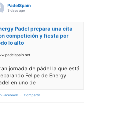
PadelSpain
3 days ago
nergy Padel prepara una cita
on competición y fiesta por
odo lo alto
w.padelspain.net
ran jornada de pádel la que está
reparando Felipe de Energy
adel en uno de
en Facebook
·
Compartir