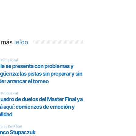
 más
leído