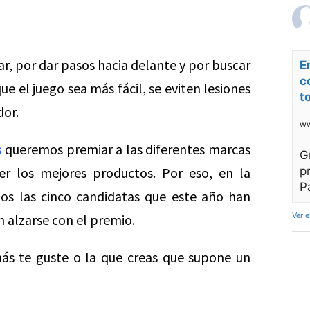
r, por dar pasos hacia delante y por buscar
E
c
e el juego sea más fácil, se eviten lesiones
t
dor.
ww
s
queremos premiar a las diferentes marcas
G
r los mejores productos. Por eso, en la
p
P
s las cinco candidatas que este año han
Ver 
n alzarse con el premio.
más te guste o la que creas que supone un