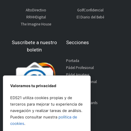
AltoDirectivo
GolfConfidencial
RRHHDigital
El Diario del Bebé
The Imagine House
Suscríbete a nuestro
Secciones
boletín
Portada
Pádel Profesional
Pádel Amateur
Pádel Internacional
Valoramos tu privacidad
Entrevistas
Material
EDS21 utiliza cookies propias y de
World Padel Awards
terceros para mejorar tu experiencia de
Contacto
navegación y realizar tareas de análisis.
Publicidad
Puedes consultar nuestra
política de
Aviso Legal
cookies
.