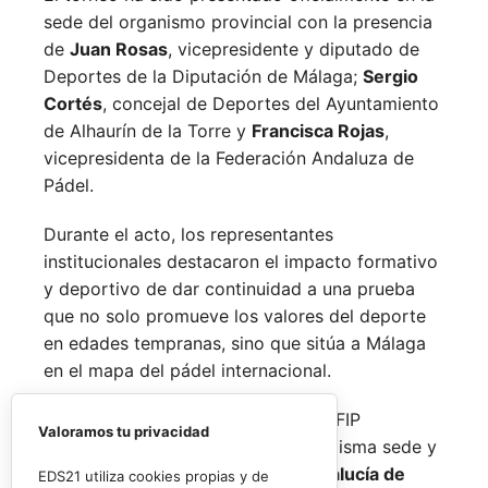
sede del organismo provincial con la presencia
de
Juan Rosas
, vicepresidente y diputado de
Deportes de la Diputación de Málaga;
Sergio
Cortés
, concejal de Deportes del Ayuntamiento
de Alhaurín de la Torre y
Francisca Rojas
,
vicepresidenta de la Federación Andaluza de
Pádel.
Durante el acto, los representantes
institucionales destacaron el impacto formativo
y deportivo de dar continuidad a una prueba
que no solo promueve los valores del deporte
en edades tempranas, sino que sitúa a Málaga
en el mapa del pádel internacional.
De forma paralela al desarrollo del FIP
Valoramos tu privacidad
Promises, la FAP organizará en la misma sede y
fechas los
Internacionales de Andalucía de
EDS21 utiliza cookies propias y de