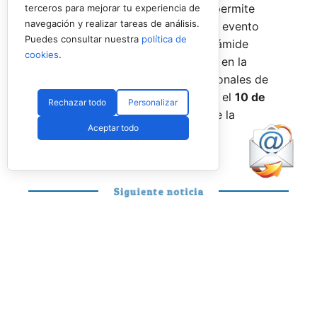
Menores 2026
. Esta cita paralela permite
terceros para mejorar tu experiencia de
navegación y realizar tareas de análisis.
incorporar la categoría
benjamín
al evento
Puedes consultar nuestra
política de
global, completando así toda la pirámide
cookies
.
formativa.
El plazo para registrarse en la
categoría benjamín de los Internacionales de
Andalucía permanece abierto hasta el
10 de
Rechazar todo
Personalizar
agosto
a través de la web oficial de la
Aceptar todo
Federación.
Siguiente noticia
PÁDEL PROFESIONAL
Stupa y Yanguas
ponen fin a su