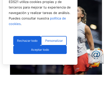
EDS21 utiliza cookies propias y de
terceros para mejorar tu experiencia de
navegación y realizar tareas de análisis.
Puedes consultar nuestra
política de
cookies
.
Rechazar todo
Personalizar
Aceptar todo
No fue el día de Salazar en Londres (Premier Padel)
Más allá de esta polémica, que esperamos no
vuelva a ocurrir, el día nos dejó también la
enorme victoria de
Bea Caldera
y
Carmen
Goenaga
ante unas desdibujadas y casi