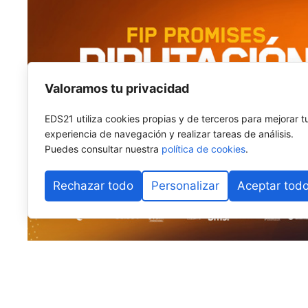
Valoramos tu privacidad
EDS21 utiliza cookies propias y de terceros para mejorar t
experiencia de navegación y realizar tareas de análisis.
Puedes consultar nuestra
política de cookies
.
Rechazar todo
Personalizar
Aceptar tod
El pádel base internacional vuelve a fijar su mirada e
Alhaurín de la Torre
se prepara para albergar la
sext