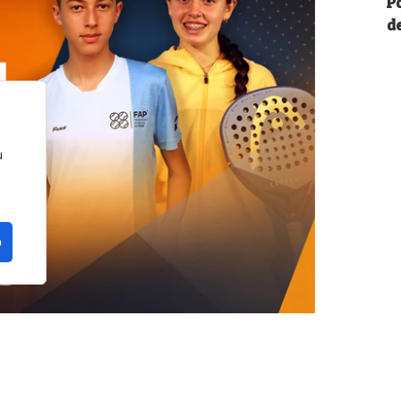
P
de
u
o
n la provincia de Málaga. La localidad de
a edición del FIP Promises Diputación de