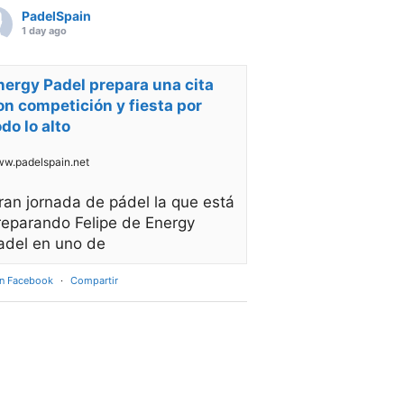
PadelSpain
1 day ago
nergy Padel prepara una cita
on competición y fiesta por
odo lo alto
w.padelspain.net
ran jornada de pádel la que está
reparando Felipe de Energy
adel en uno de
en Facebook
·
Compartir