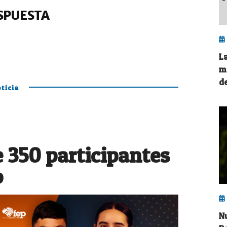
SPUESTA
L
m
d
ticia
 350 participantes
o
N