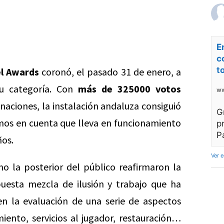
E
c
t
el Awards
coronó, el pasado 31 de enero, a
u categoría. Con
más de 325000 votos
ww
naciones, la instalación andaluza consiguió
G
emos en cuenta que lleva en funcionamiento
p
P
ños.
Ver 
o la posterior del público reafirmaron la
uesta mezcla de ilusión y trabajo que ha
en la evaluación de una serie de aspectos
ento, servicios al jugador, restauración…