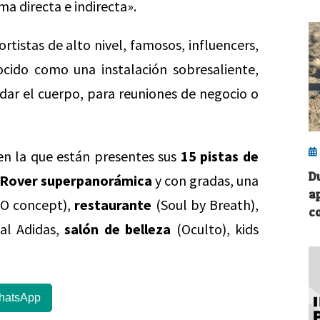
a directa e indirecta».
ortistas de alto nivel, famosos, influencers,
nocido como una instalación sobresaliente,
dar el cuerpo, para reuniones de negocio o
 en la que están presentes sus
15 pistas de
D
e Rover superpanorámica
y con gradas, una
a
/O concept),
restaurante
(Soul by Breath),
c
ial Adidas,
salón de belleza
(Oculto), kids
hatsApp