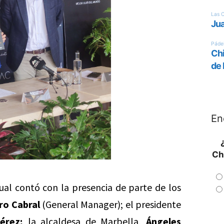
En
Ch
cual contó con la presencia de parte de los
ro Cabral
(General Manager); el presidente
érez;
la alcaldesa de Marbella,
Ángeles