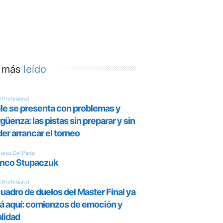
 más
leído