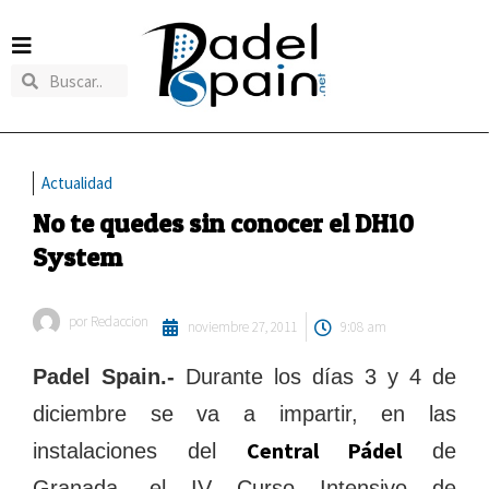
Actualidad
No te quedes sin conocer el DH10
System
por
Redaccion
noviembre 27, 2011
9:08 am
Padel Spain.-
Durante los días 3 y 4 de
diciembre se va a impartir, en las
Central Pádel
instalaciones del
de
Granada, el IV Curso Intensivo de