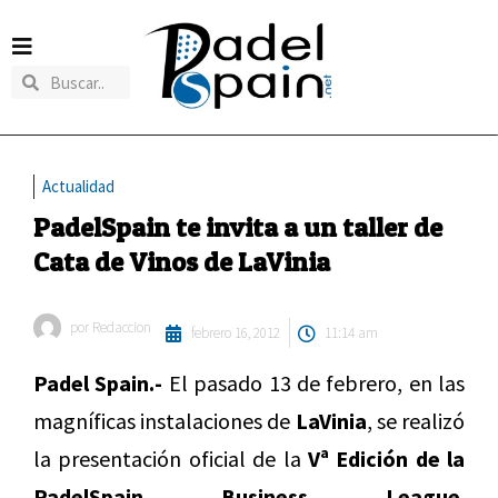
Actualidad
PadelSpain te invita a un taller de
Cata de Vinos de LaVinia
por
Redaccion
febrero 16, 2012
11:14 am
Padel Spain.-
El pasado 13 de febrero, en las
magníficas instalaciones de
LaVinia
, se realizó
la presentación oficial de la
Vª Edición de la
PadelSpain Business League
.