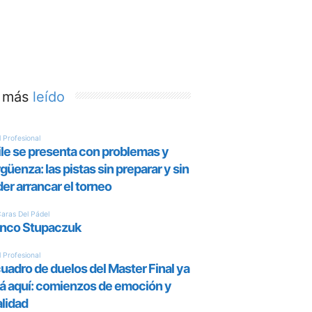
 más
leído