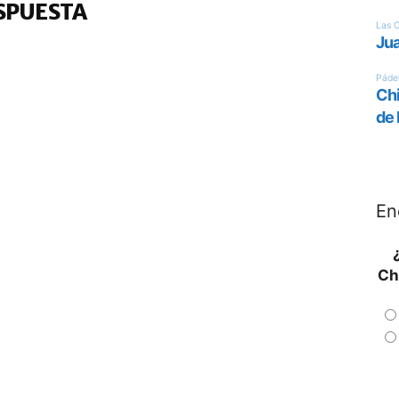
SPUESTA
En
Ch