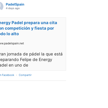
PadelSpain
4 days ago
nergy Padel prepara una cita
on competición y fiesta por
odo lo alto
w.padelspain.net
ran jornada de pádel la que está
reparando Felipe de Energy
adel en uno de
en Facebook
·
Compartir