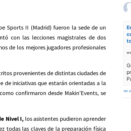
pe Sports II (Madrid) fueron la sede de un
E
c
ntó con las lecciones magistrales de dos
t
os de los mejores jugadores profesionales
ww
G
critos provenientes de distintas ciudades de
p
P
 de iniciativas que estarán orientadas a la
Ver 
y como confirmaron desde Makin’Events, se
e Nivel I,
los asistentes pudieron aprender
 todas las claves de la preparación física