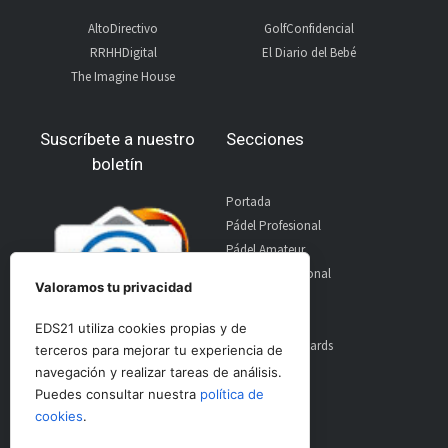
AltoDirectivo
GolfConfidencial
RRHHDigital
El Diario del Bebé
The Imagine House
Suscríbete a nuestro
Secciones
boletín
Portada
Pádel Profesional
Pádel Amateur
Pádel Internacional
Valoramos tu privacidad
Entrevistas
Material
EDS21 utiliza cookies propias y de
World Padel Awards
terceros para mejorar tu experiencia de
Contacto
navegación y realizar tareas de análisis.
Publicidad
Puedes consultar nuestra
política de
Aviso Legal
cookies
.