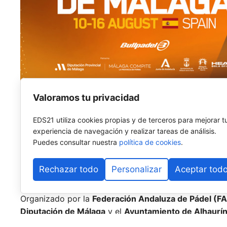
Valoramos tu privacidad
EDS21 utiliza cookies propias y de terceros para mejorar t
experiencia de navegación y realizar tareas de análisis.
El pádel base internacional vuelve a fijar su mirada e
Puedes consultar nuestra
política de cookies
.
Alhaurín de la Torre
se prepara para albergar la
sext
Málaga
, uno de los torneos más longevos y consolid
Rechazar todo
Personalizar
Aceptar tod
Internacional de Pádel (FIP)
, cuya estructura se desp
Organizado por la
Federación Andaluza de Pádel (F
Diputación de Málaga
y el
Ayuntamiento de Alhaurín
las instituciones locales por el fomento del deporte b