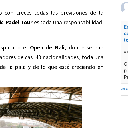
 con creces todas las previsiones de la
ic Padel Tour
es toda una responsabilidad,
E
c
t
disputado el
Open de Bali,
donde se han
ww
ores de casi 40 nacionalidades, toda una
G
de la pala y de lo que está creciendo en
p
P
Ver 