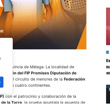
u
E
m
n la provincia de Málaga. La localidad de
en
a edición del FIP Promises Diputación de
ados del circuito de menores de la
Federación
o
liega en cuatro continentes.
AP)
con el patrocinio y colaboración de la
 de la Torre
, la prueba apuntala la apuesta de
ase y la proyección internacional de la región