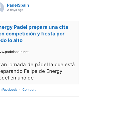
PadelSpain
2 days ago
nergy Padel prepara una cita
on competición y fiesta por
odo lo alto
w.padelspain.net
ran jornada de pádel la que está
reparando Felipe de Energy
adel en uno de
en Facebook
·
Compartir