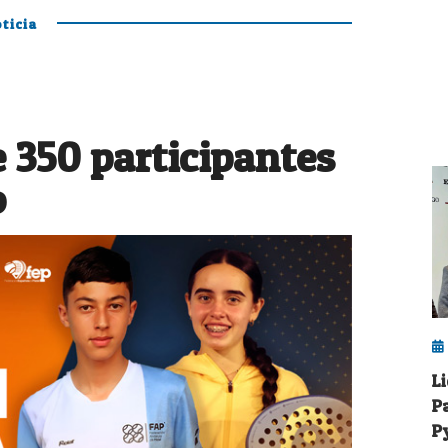
ticia
 350 participantes
o
L
P
P