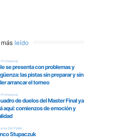
 más
leído