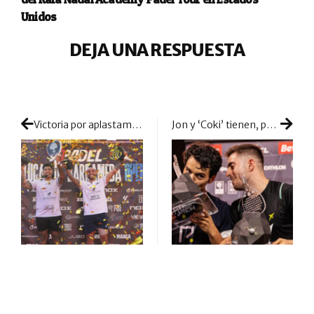
Unidos
DEJA UNA RESPUESTA
Victoria por aplastamiento de ‘Tolito’ Aguirre y el estrenado nº1 de Gonzalo G. Alfonso
Jon y ‘Coki’ tienen, por fin, la primera muesca en su cinturón