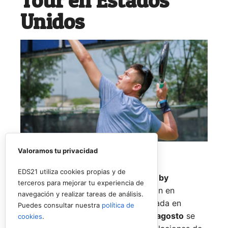
Unidos
Valoramos tu privacidad
EDS21 utiliza cookies propias y de
El
Rafa Nadal Academy Padel Tour by
terceros para mejorar tu experiencia de
Playtomic
cerrará su primera edición en
navegación y realizar tareas de análisis.
Estados Unidos con una última parada en
Puedes consultar nuestra
política de
Nueva York
, donde del
14 al 16 de agosto
se
cookies
.