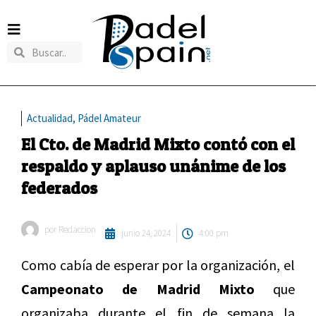
Actualidad
,
Pádel Amateur
El Cto. de Madrid Mixto contó con el
respaldo y aplauso unánime de los
federados
por
Redaccion
junio 24, 2024
4:00 pm
Como cabía de esperar por la organización, el
Campeonato de Madrid Mixto
que
organizaba durante el fin de semana la