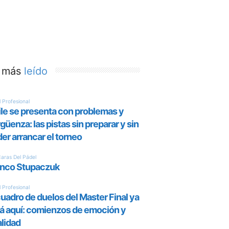
 más
leído