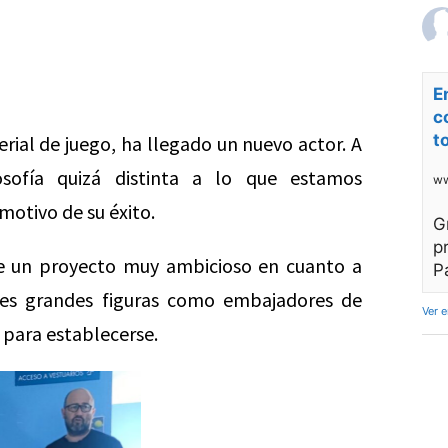
E
c
t
ial de juego, ha llegado un nuevo actor. A
osofía quizá distinta a lo que estamos
ww
motivo de su éxito.
G
p
de un proyecto muy ambicioso en cuanto a
P
tres grandes figuras como embajadores de
Ver 
 para establecerse.