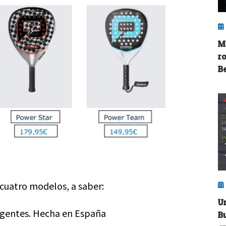
M
r
B
cuatro modelos, a saber:
U
igentes. Hecha en España
B