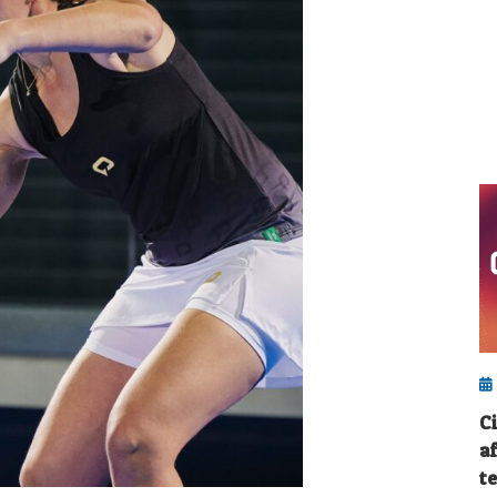
C
a
t