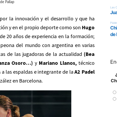
de Pallap
or la innovación y el desarrollo y que ha
ción y en el propio deporte como son
Hugo
de 20 años de experiencia en la formación;
mpeona del mundo con argentina en varias
as de las jugadoras de la actualidad
(Bea
En
ranza Osoro…)
y
Mariano Llanos,
técnico
a las espaldas e integrante de la
A2 Padel
zález en Barcelona.
Ch