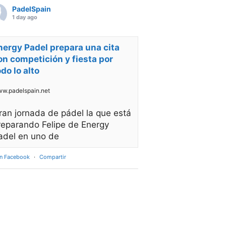
PadelSpain
1 day ago
nergy Padel prepara una cita
on competición y fiesta por
odo lo alto
w.padelspain.net
ran jornada de pádel la que está
reparando Felipe de Energy
adel en uno de
en Facebook
·
Compartir