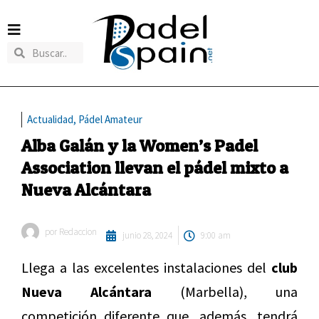
Actualidad
,
Pádel Amateur
Alba Galán y la Women’s Padel
Association llevan el pádel mixto a
Nueva Alcántara
por
Redaccion
junio 28, 2024
9:00 am
Llega a las excelentes instalaciones del
club
Nueva Alcántara
(Marbella), una
competición diferente que, además, tendrá