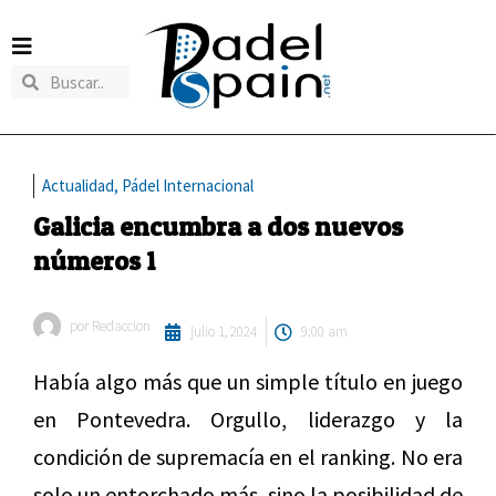
Actualidad
,
Pádel Internacional
Galicia encumbra a dos nuevos
números 1
por
Redaccion
julio 1, 2024
9:00 am
Había algo más que un simple título en juego
en Pontevedra. Orgullo, liderazgo y la
condición de supremacía en el ranking. No era
solo un entorchado más, sino la posibilidad de