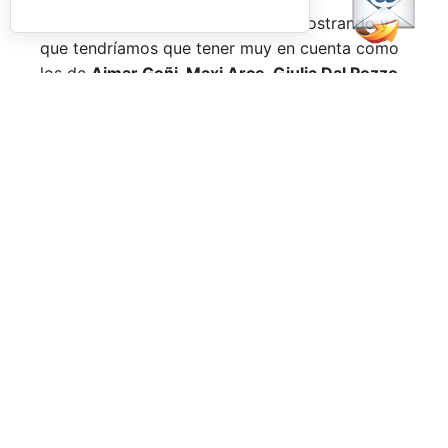
Nombres propios que se han ido mostrando y
que tendríamos que tener muy en cuenta como
los de
Aimar Goñi, Maxi Arce, Giulia Dal Pozzo,
más recientemente
Javi Leal
y
Fran Guerrero
y
otros como los de
Miguel Lamperti
o
Alejandra
Salazar,
a los que siempre recordaremos, y que
están en su etapa más «disfrutona» del pádel,
pensando más en vivir cada partido al máximo
que en los puntos o los títulos.
No por ello hemos de olvidarnos de
Arturo
Coello
y
Agustín Tapia,
que rigen con mano de
hierro el circuito pero que tienen en
Ale Galán
y
en
Fede Chingotto
a dos competidores
sublimes. Dos parejas llamadas a marcar una
época por lo difícil que es jugarles (no digamos
ya ganarles) y que cuando están en su pico de
forma, son una delicia y que, precisamente por