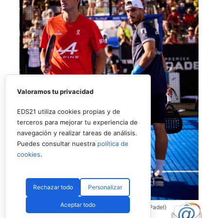
Valoramos tu privacidad
EDS21 utiliza cookies propias y de
terceros para mejorar tu experiencia de
navegación y realizar tareas de análisis.
Puedes consultar nuestra
política de
cookies
.
Rechazar todo
Personalizar
Aceptar todo
Coello y Galán, dos rivales fantásticos (Premier Padel)