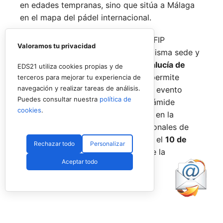
en edades tempranas, sino que sitúa a Málaga
en el mapa del pádel internacional.
De forma paralela al desarrollo del FIP
Valoramos tu privacidad
Promises, la FAP organizará en la misma sede y
fechas los
Internacionales de Andalucía de
EDS21 utiliza cookies propias y de
Menores 2026
. Esta cita paralela permite
terceros para mejorar tu experiencia de
navegación y realizar tareas de análisis.
incorporar la categoría
benjamín
al evento
Puedes consultar nuestra
política de
global, completando así toda la pirámide
cookies
.
formativa.
El plazo para registrarse en la
categoría benjamín de los Internacionales de
Andalucía permanece abierto hasta el
10 de
Rechazar todo
Personalizar
agosto
a través de la web oficial de la
Aceptar todo
Federación.