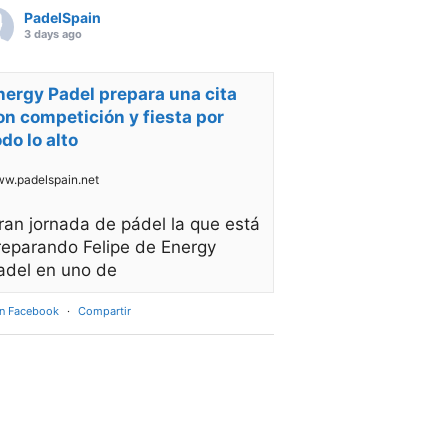
PadelSpain
3 days ago
nergy Padel prepara una cita
on competición y fiesta por
odo lo alto
w.padelspain.net
ran jornada de pádel la que está
reparando Felipe de Energy
adel en uno de
en Facebook
·
Compartir