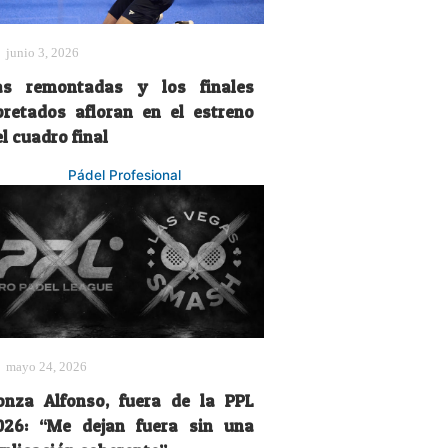
junio 3, 2026
as remontadas y los finales
pretados afloran en el estreno
l cuadro final
Pádel Profesional
mayo 24, 2026
onza Alfonso, fuera de la PPL
026: “Me dejan fuera sin una