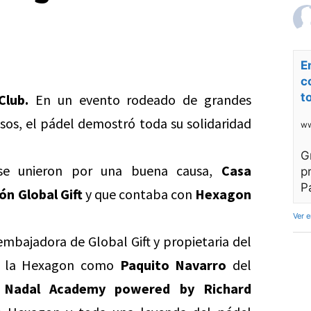
E
c
t
Club.
En un evento rodeado de grandes
sos, el pádel demostró toda su solidaridad
ww
G
 se unieron por una buena causa,
Casa
p
P
n Global Gift
y que contaba con
Hexagon
Ver 
 embajadora de Global Gift y propietaria del
e la Hexagon como
Paquito Navarro
del
 Nadal Academy powered by Richard