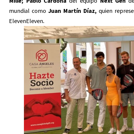
Mille;
Pablo Cardona
del equipo
Next Gen
de
mundial como
Juan Martín Díaz,
quien represe
ElevenEleven.