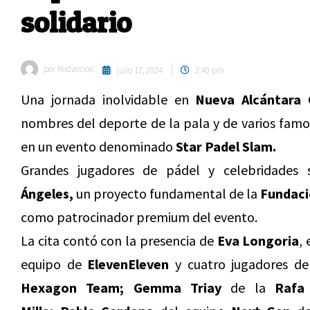
solidario
por
Redaccion
julio 17, 2024
2:40 pm
Una jornada inolvidable en
Nueva Alcántara 
nombres del deporte de la pala y de varios famo
en un evento denominado
Star Padel Slam.
Grandes jugadores de pádel y celebridades
Ángeles,
un
proyecto fundamental de la
Fundació
como patrocinador premium del evento.
La cita contó con la presencia de
Eva Longoria
,
equipo de
ElevenEleven
y cuatro jugadores d
Hexagon Team;
Gemma Triay
de la
Rafa