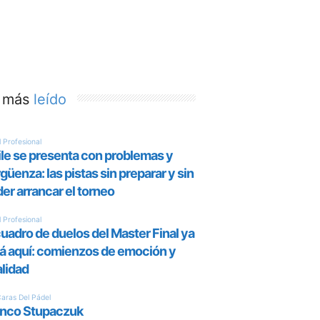
 más
leído