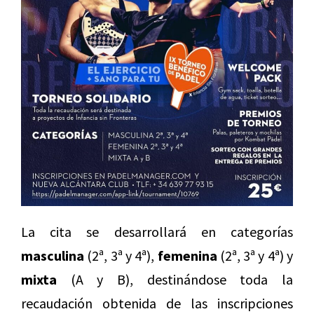
La cita se desarrollará en categorías
masculina
(2ª, 3ª y 4ª),
femenina
(2ª, 3ª y 4ª) y
mixta
(A y B), destinándose toda la
recaudación obtenida de las inscripciones