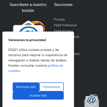
Suscríbete a nuestro
Secciones
boletín
Portada
Pádel Profesional
Pádel Amateur
Pádel Internacional
Valoramos tu privacidad
Entrevistas
Material
EDS21 utiliza cookies propias y de
World Padel Awards
terceros para mejorar tu experiencia de
Contacto
navegación y realizar tareas de análisis.
Publicidad
Puedes consultar nuestra
política de
Aviso Legal
cookies
.
Rechazar todo
Personalizar
© CopyRight 2024 PadelSpain
Aceptar todo