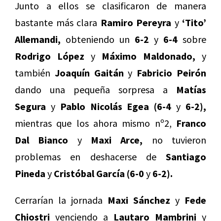
Junto a ellos se clasificaron de manera
bastante más clara
Ramiro Pereyra
y
‘Tito’
Allemandi,
obteniendo un
6-2
y
6-4
sobre
Rodrigo López
y
Máximo Maldonado,
y
también
Joaquín Gaitán
y
Fabricio Peirón
dando una pequeña sorpresa a
Matías
Segura
y
Pablo Nicolás Egea (6-4
y
6-2),
mientras que los ahora mismo nº2,
Franco
Dal Bianco
y
Maxi Arce,
no tuvieron
problemas en deshacerse de
Santiago
Pineda
y
Cristóbal García (6-0
y
6-2).
Cerrarían la jornada
Maxi Sánchez
y
Fede
Chiostri
venciendo a
Lautaro Mambrini
y