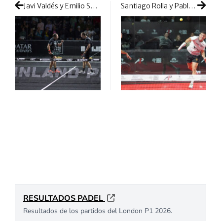
Javi Valdés y Emilio Sánchez hurgan en la falta de continuidad de Bela y Tello
Santiago Rolla y Pablo Barrera avanzan en La Rioja con el sufrimiento como gran aliado