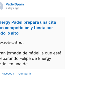
PadelSpain
2 days ago
nergy Padel prepara una cita
on competición y fiesta por
odo lo alto
w.padelspain.net
ran jornada de pádel la que está
reparando Felipe de Energy
adel en uno de
en Facebook
·
Compartir