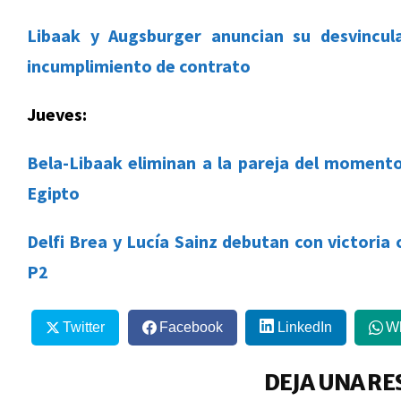
Libaak y Augsburger anuncian su desvincu
incumplimiento de contrato
Jueves:
Bela-Libaak eliminan a la pareja del momento 
Egipto
Delfi Brea y Lucía Sainz debutan con victori
P2
Twitter
Facebook
LinkedIn
W
DEJA UNA RE