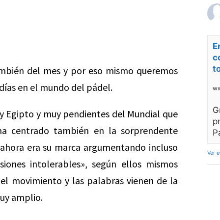
E
c
t
ambién del mes y por eso mismo queremos
 días en el mundo del pádel.
ww
G
 y Egipto y muy pendientes del Mundial que
p
 ha centrado también en la sorprendente
P
a ahora era su marca argumentando incluso
Ver 
siones intolerables», según ellos mismos
l movimiento y las palabras vienen de la
uy amplio.