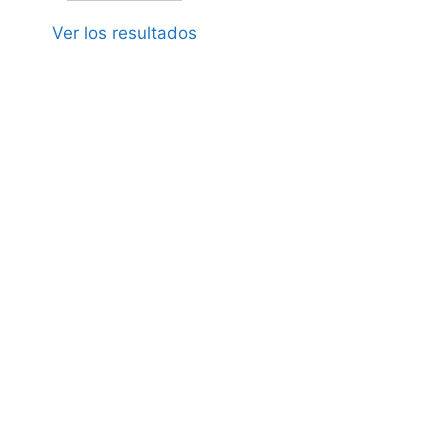
Ver los resultados
abril 21, 2026
l hombro en el pádel: por qué el
ya pasará» convierte una
ndinitis en una lesión crónica