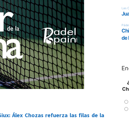
En
Ch
iux: Álex Chozas refuerza las filas de la