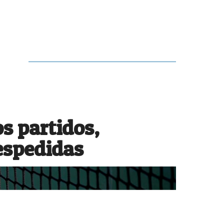
ticia
 partidos,
E
A
espedidas