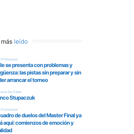
 más
leído