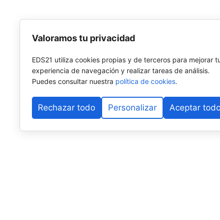
Valoramos tu privacidad
EDS21 utiliza cookies propias y de terceros para mejorar t
experiencia de navegación y realizar tareas de análisis.
Puedes consultar nuestra
política de cookies
.
Rechazar todo
Personalizar
Aceptar tod
Tras un torneo ha llegado otro, tras la emoción de Pr
desembarco histórico en
Premier Padel,
ha aparecido 
futuro a corto y medio plazo.