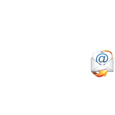
mayo 17, 2026
16.920 espectadores! Buenos
ires bate el récord mundial de
istencia en el pádel
Pádel Profesional
julio 8, 2026
res opciones para competir y
lear en la pista con el Circuito