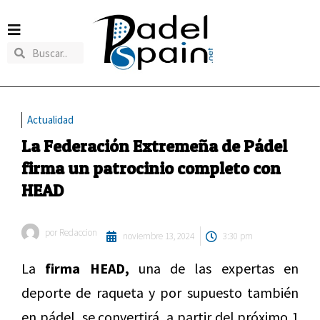
Actualidad
La Federación Extremeña de Pádel
firma un patrocinio completo con
HEAD
por
Redaccion
noviembre 13, 2024
3:30 pm
La
firma HEAD,
una de las expertas en
deporte de raqueta y por supuesto también
en pádel, se convertirá, a partir del próximo 1