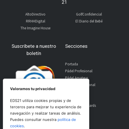
21
AltoDirectivo
GolfConfidencial
RRHHDigital
El Diario del Bebé
The Imagine House
Suscríbete a nuestro
Secciones
boletín
Portada
Pádel Profesional
Pádel Amateur
Pádel Internacional
Valoramos tu privacidad
Entrevistas
Material
EDS21 utiliza cookies propias y de
World Padel Awards
terceros para mejorar tu experiencia de
Contacto
navegación y realizar tareas de análisis.
Publicidad
Puedes consultar nuestra
política de
Aviso Legal
cookies
.