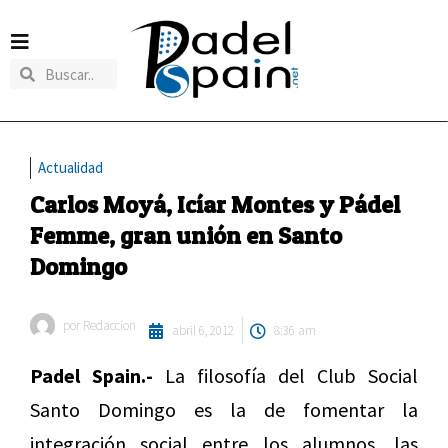
Actualidad
Carlos Moyá, Icíar Montes y Pádel
Femme, gran unión en Santo
Domingo
por
Redaccion
abril 6, 2012
8:36 am
Padel Spain.-
La filosofía del Club Social
Santo Domingo es la de fomentar la
integración social entre los alumnos, las