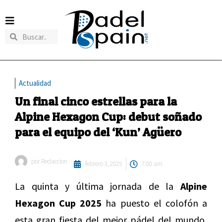
Actualidad
Un final cinco estrellas para la
Alpine Hexagon Cup: debut soñado
para el equipo del ‘Kun’ Agüero
por
Redaccion
febrero 3, 2025
7:00 am
La quinta y última jornada de la
Alpine
Hexagon Cup 2025
ha puesto el colofón a
esta gran fiesta del mejor pádel del mundo,