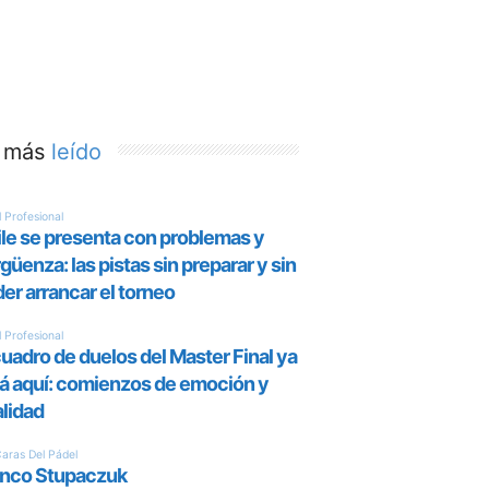
 más
leído