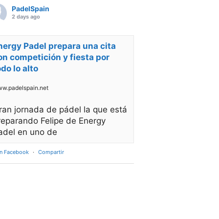
PadelSpain
2 days ago
nergy Padel prepara una cita
on competición y fiesta por
odo lo alto
w.padelspain.net
ran jornada de pádel la que está
reparando Felipe de Energy
adel en uno de
en Facebook
·
Compartir