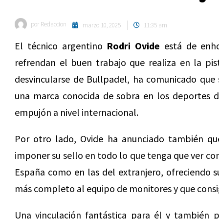
por
Redaccion
marzo 10, 2025
11:35 am
El técnico argentino
Rodri Ovide
está de enho
refrendan el buen trabajo que realiza en la pis
desvincularse de Bullpadel, ha comunicado que s
una marca conocida de sobra en los deportes d
empujón a nivel internacional.
Por otro lado, Ovide ha anunciado también qu
imponer su sello en todo lo que tenga que ver co
España como en las del extranjero, ofreciendo s
más completo al equipo de monitores y que consig
Una vinculación fantástica para él y también 