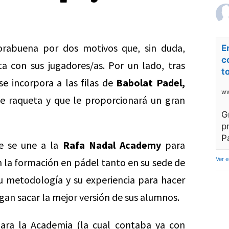
rabuena por dos motivos que, sin duda,
E
c
ta con sus jugadores/as. Por un lado, tras
t
e incorpora a las filas de
Babolat Padel,
ww
e raqueta y que le proporcionará un gran
G
p
P
e se une a la
Rafa Nadal Academy
para
Ver 
n la formación en pádel tanto en su sede de
u metodología y su experiencia para hacer
an sacar la mejor versión de sus alumnos.
para la Academia (la cual contaba ya con