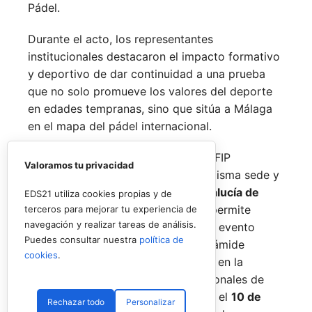
Pádel.
Durante el acto, los representantes
institucionales destacaron el impacto formativo
y deportivo de dar continuidad a una prueba
que no solo promueve los valores del deporte
en edades tempranas, sino que sitúa a Málaga
en el mapa del pádel internacional.
De forma paralela al desarrollo del FIP
Valoramos tu privacidad
Promises, la FAP organizará en la misma sede y
fechas los
Internacionales de Andalucía de
EDS21 utiliza cookies propias y de
Menores 2026
. Esta cita paralela permite
terceros para mejorar tu experiencia de
navegación y realizar tareas de análisis.
incorporar la categoría
benjamín
al evento
Puedes consultar nuestra
política de
global, completando así toda la pirámide
cookies
.
formativa.
El plazo para registrarse en la
categoría benjamín de los Internacionales de
Andalucía permanece abierto hasta el
10 de
Rechazar todo
Personalizar