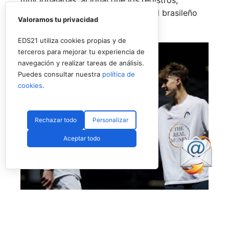
muy igualadas, al igual que los registros,
saliendo favorecidos el andaluz y el brasileño
Valoramos tu privacidad
por muy poco
(6-3, 5-7
y
6-4).
EDS21 utiliza cookies propias y de
terceros para mejorar tu experiencia de
navegación y realizar tareas de análisis.
Puedes consultar nuestra
política de
cookies
.
Rechazar todo
Personalizar
Aceptar todo