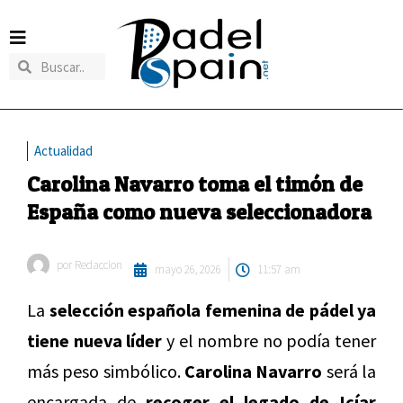
Actualidad
Carolina Navarro toma el timón de
España como nueva seleccionadora
por
Redaccion
mayo 26, 2026
11:57 am
La
selección española femenina de pádel ya
tiene nueva líder
y el nombre no podía tener
más peso simbólico.
Carolina Navarro
será la
encargada de
recoger el legado de Icíar