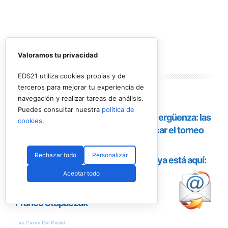
Valoramos tu privacidad
Lo más
leído
EDS21 utiliza cookies propias y de
terceros para mejorar tu experiencia de
navegación y realizar tareas de análisis.
Puedes consultar nuestra
política de
cookies
.
Rechazar todo
Personalizar
Aceptar todo