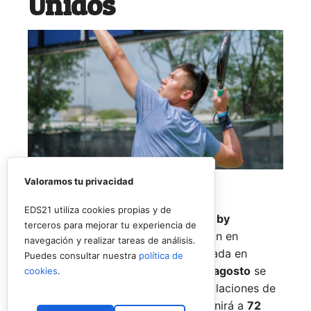
Unidos
Valoramos tu privacidad
EDS21 utiliza cookies propias y de
El
Rafa Nadal Academy Padel Tour by
terceros para mejorar tu experiencia de
Playtomic
cerrará su primera edición en
navegación y realizar tareas de análisis.
Estados Unidos con una última parada en
Puedes consultar nuestra
política de
Nueva York
, donde del
14 al 16 de agosto
se
cookies
.
disputará el torneo final en las instalaciones de
Reserve Hudson Yards
. La cita reunirá a
72