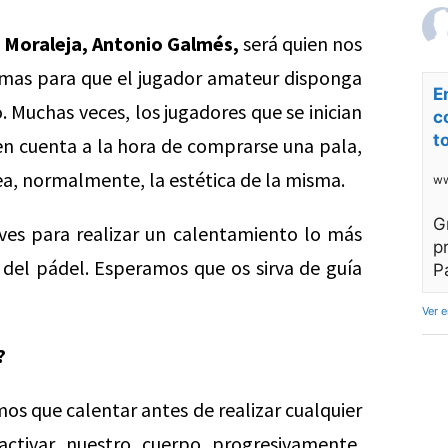
 Moraleja,
Antonio Galmés,
será quien nos
 temas para que el jugador amateur disponga
E
 Muchas veces, los jugadores que se inician
c
t
 en cuenta a la hora de comprarse una pala,
sea, normalmente, la estética de la misma.
ww
G
ves para realizar un calentamiento lo más
p
 del pádel. Esperamos que os sirva de guía
P
Ver 
?
s que calentar antes de realizar cualquier
activar nuestro cuerpo progresivamente,