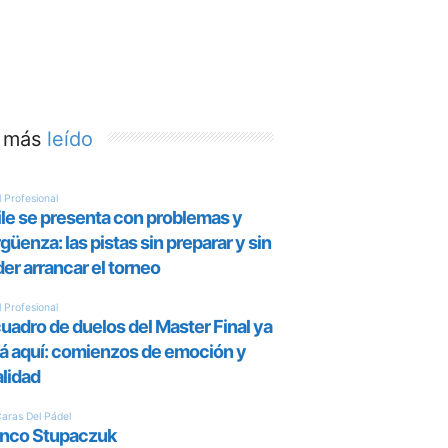
 más
leído