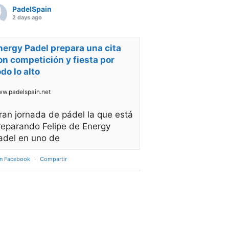
PadelSpain
2 days ago
nergy Padel prepara una cita
on competición y fiesta por
odo lo alto
w.padelspain.net
ran jornada de pádel la que está
reparando Felipe de Energy
adel en uno de
en Facebook
·
Compartir