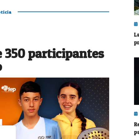
ticia
L
p
 350 participantes
o
R
p