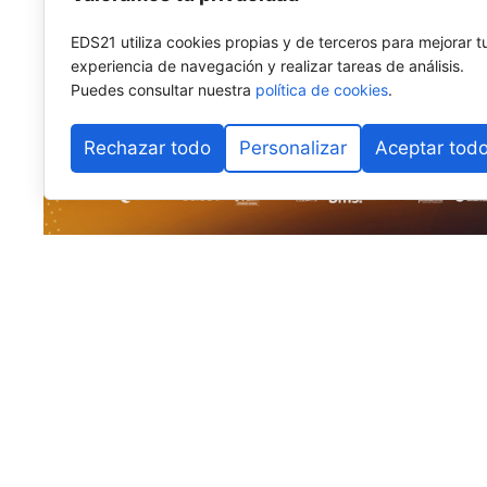
EDS21 utiliza cookies propias y de terceros para mejorar t
experiencia de navegación y realizar tareas de análisis.
Puedes consultar nuestra
política de cookies
.
Rechazar todo
Personalizar
Aceptar tod
El pádel base internacional vuelve a fijar su mirada e
Alhaurín de la Torre
se prepara para albergar la
sext
Málaga
, uno de los torneos más longevos y consolid
Internacional de Pádel (FIP)
, cuya estructura se desp
Organizado por la
Federación Andaluza de Pádel (F
Diputación de Málaga
y el
Ayuntamiento de Alhaurín