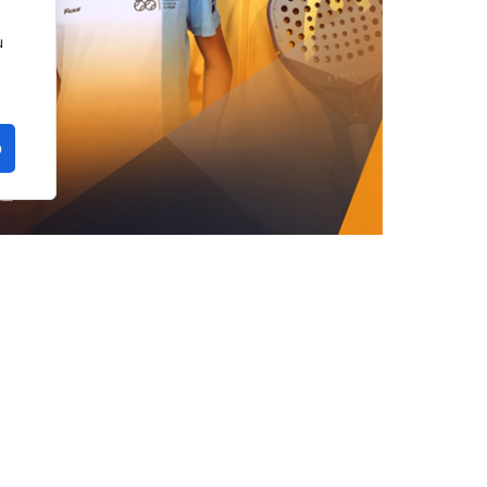
u
o
n la provincia de Málaga. La localidad de
a edición del FIP Promises Diputación de
ados del circuito de menores de la
Federación
liega en cuatro continentes.
AP)
con el patrocinio y colaboración de la
 de la Torre
, la prueba apuntala la apuesta de