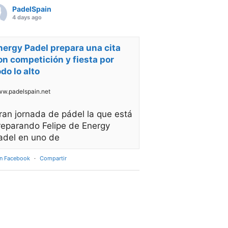
PadelSpain
4 days ago
nergy Padel prepara una cita
on competición y fiesta por
odo lo alto
w.padelspain.net
ran jornada de pádel la que está
reparando Felipe de Energy
adel en uno de
en Facebook
·
Compartir