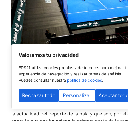
Valoramos tu privacidad
EDS21 utiliza cookies propias y de terceros para mejorar t
Llegamos al ecuador de la temporada, a la mitad del 
experiencia de navegación y realizar tareas de análisis.
pequeña retrospectiva de lo que han sido los primer
Puedes consultar nuestra
política de cookies
.
recuerdo para no olvidarnos de lo mejor, pero tampoc
Rechazar todo
Personalizar
Aceptar tod
A lo largo de estas semanas iremos palpando la opinió
universo pádel, en concreto periodistas o creadores 
la actualidad del deporte de la pala y que son, por e
sobre lo que nos ha dejado la primera parte de la te