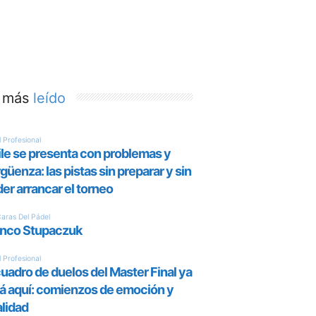
 más
leído