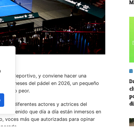
M
u
curso deportivo, y conviene hacer una
D
os 6-7 meses del pádel en 2026, un pequeño
cl
o de lo peor.
p
o
di
n de diferentes actores y actrices del
de contenido que día a día están inmersos en
llo, voces más que autorizadas para opinar
mporada.