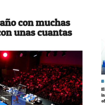
 año con muchas
con unas cuantas
E
i
o